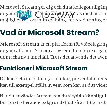
Microsoft Stream ger dig och dina kollegor tillgå
organisationen. Stream kan integreras med andra
möjlighet för skärminspelning, brusreducering oc
Vad är Microsoft Stream?
Microsoft Stream
är en plattform för videolagring
organisationen. Stream är avsedd för större organis
upptäcka nytt innehåll. Trots det används det äve
Funktioner i Microsoft Stream
Du kan dela inspelningar, möten, presentationer 
kan till exempel ställa in vem som kan se ditt vid
När du använder Stream kan du
skydda känsligt 
bort distraherande bakgrundsljud så att tittarna