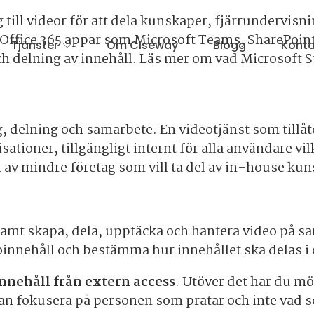
ng till videor för att dela kunskaper, fjärrunderv
 Office 365 appar som Microsoft Teams, SharePoi
Tjänster
Om Ciseway
Blogg
Konta
h delning av innehåll. Läs mer om vad Microsoft 
, delning och samarbete. En videotjänst som tillåte
ationer, tillgängligt internt för alla användare vil
n av mindre företag som vill ta del av in-house ku
samt skapa, dela, upptäcka och hantera video på s
eoinnehåll och bestämma hur innehållet ska delas i
innehåll från extern access
. Utöver det har du mö
 kan fokusera på personen som pratar och inte vad