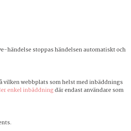
Live-händelse stoppas händelsen automatiskt och
 på vilken webbplats som helst med inbäddnings
der enkel inbäddning
där endast användare som
ents.