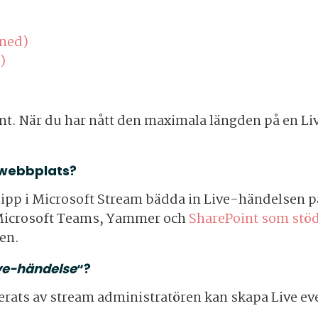
 ned)
)
vent. När du har nått den maximala längden på en 
 webbplats?
klipp i Microsoft Stream bädda in Live-händelsen
 Microsoft Teams, Yammer och
SharePoint som stö
en.
ve-händelse
“?
erats av stream administratören kan skapa Live ev