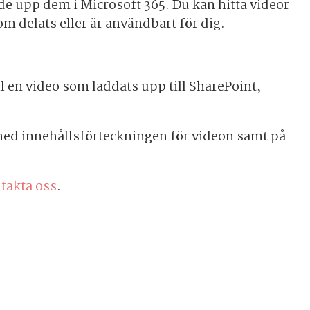
de upp dem i Microsoft 365. Du kan hitta videor
m delats eller är användbart för dig.
 en video som laddats upp till SharePoint,
t med innehållsförteckningen för videon samt på
takta oss
.