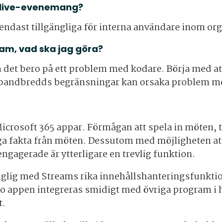
t live-evenemang?
endast tillgängliga för interna användare inom or
eam, vad ska jag göra?
 det bero på ett problem med kodare. Börja med att
r bandbredds begränsningar kan orsaka problem m
Microsoft 365 appar. Förmågan att spela in möten, t
a fakta från möten. Dessutom med möjligheten att 
engagerade är ytterligare en trevlig funktion.
änglig med Streams rika innehållshanteringsfunktio
deo appen integreras smidigt med övriga program i h
t.