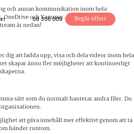
isning och annan kommunikation inom hela
nt, OneDrive och Yammer. Du har dessutom
Begär offert
08 356 009
kt
Stream är nedan!
r dig att ladda upp, visa och dela videor inom hela
ket skapar ännu fler möjligheter att kontinuerligt
nskaperna.
amma sätt som du normalt hanterar andra filer. Du
 organisationen.
jlighet att göra innehåll mer effektivt genom att ta
 som händer runtom.