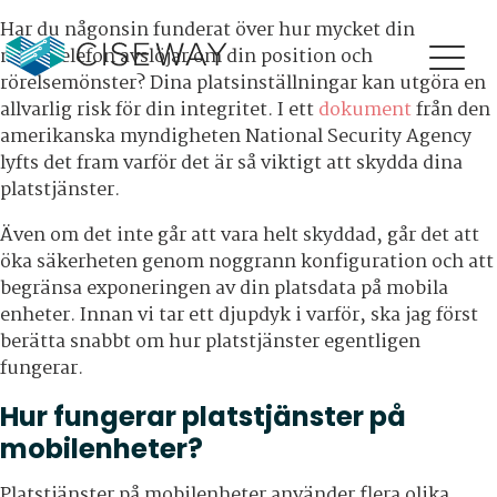
Har du någonsin funderat över hur mycket din
mobiltelefon avslöjar om din position och
rörelsemönster? Dina platsinställningar kan utgöra en
allvarlig risk för din integritet. I ett
dokument
från den
amerikanska myndigheten National Security Agency
lyfts det fram varför det är så viktigt att skydda dina
platstjänster.
Även om det inte går att vara helt skyddad, går det att
öka säkerheten genom noggrann konfiguration och att
begränsa exponeringen av din platsdata på mobila
enheter. Innan vi tar ett djupdyk i varför, ska jag först
berätta snabbt om hur platstjänster egentligen
fungerar.
Hur fungerar platstjänster på
mobilenheter?
Platstjänster på mobilenheter använder flera olika