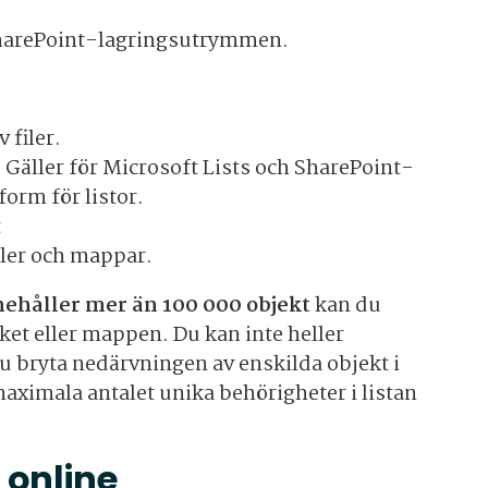
 SharePoint-lagringsutrymmen.
 filer.
. Gäller för Microsoft Lists och SharePoint-
orm för listor.
t
filer och mappar.
nnehåller mer än 100 000 objekt
kan du
eket eller mappen. Du kan inte heller
u bryta nedärvningen av enskilda objekt i
 maximala antalet unika behörigheter i listan
 online