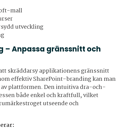
oft-mall
urser
rsydd utveckling
ng
g – Anpassa gränssnitt och
att skräddarsy applikationens gränssnitt
enom effektiv SharePoint-branding kan man
av plattformen. Den intuitiva dra-och-
sen både enkel och kraftfull, vilket
varumärkestroget utseende och
erar: