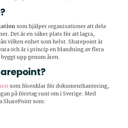
e?
kation
som hjälper organisationer att dela
r. Det är en säker plats för att lagra,
ån vilken enhet som helst. Sharepoint är
ra och är i princip en blandning av flera
r byggt upp genom åren.
harepoint?
änst
som förenklar för dokumenthantering,
an på företag runt om i Sverige. Med
a SharePoint som: