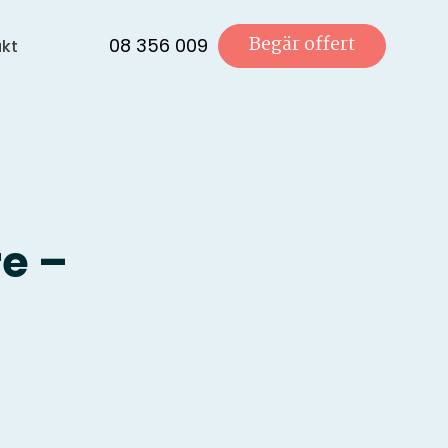
Begär offert
08 356 009
kt
re –