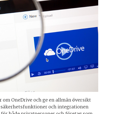
gor om OneDrive och ge en allmän översikt
 säkerhetsfunktioner och integrationen
l för både privatpersoner och företag som