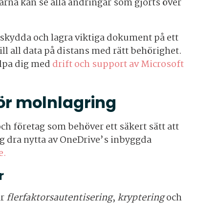
arna kan se alla ändringar som gjorts över
skydda och lagra viktiga dokument på ett
ll all data på distans med rätt behörighet.
älpa dig med
drift och support av Microsoft
ör molnlagring
ch företag som behöver ett säkert sätt att
ag dra nytta av OneDrive’s inbyggda
e.
r
ar
flerfaktorsautentisering
,
kryptering
och