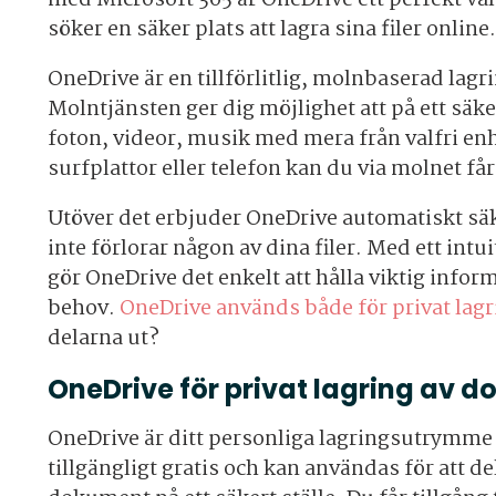
söker en säker plats att lagra sina filer online
OneDrive är en tillförlitlig, molnbaserad lag
Molntjänsten ger dig möjlighet att på ett säke
foton, videor, musik med mera från valfri en
surfplattor eller telefon kan du via molnet får 
Utöver det erbjuder OneDrive automatiskt sä
inte förlorar någon av dina filer. Med ett intu
gör OneDrive det enkelt att hålla viktig infor
behov.
OneDrive används både för privat lagr
delarna ut?
OneDrive för privat lagring av 
OneDrive är ditt personliga lagringsutrymme 
tillgängligt gratis och kan användas för att del