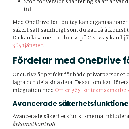
Stöd för versionshantering så att använd
tid.
Med OneDrive för företag kan organisationer 
säkert sätt samtidigt som du kan få åtkomst ti
Du kan läsa mer om hur vi på Ciseway kan hj
365 tjänster
.
Fördelar med OneDrive f
OneDrive är perfekt för både privatpersoner o
lagra och dela sina data. Dessutom kan föret
integration med
Office 365 för teamsamarbet
Avancerade säkerhetsfunktione
Avancerade säkerhetsfunktionerna inkluder
åtkomstkontroll
.