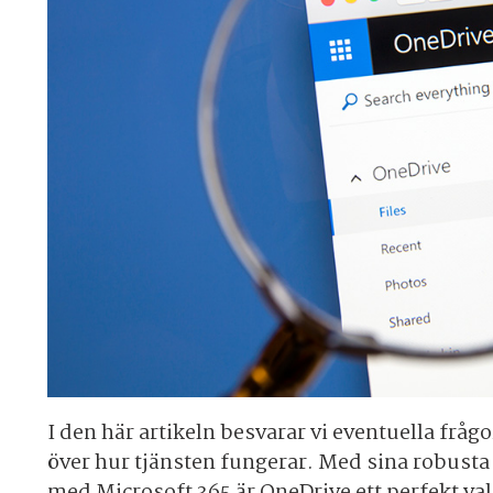
I den här artikeln besvarar vi eventuella frå
över hur tjänsten fungerar. Med sina robusta
med Microsoft 365 är OneDrive ett perfekt va