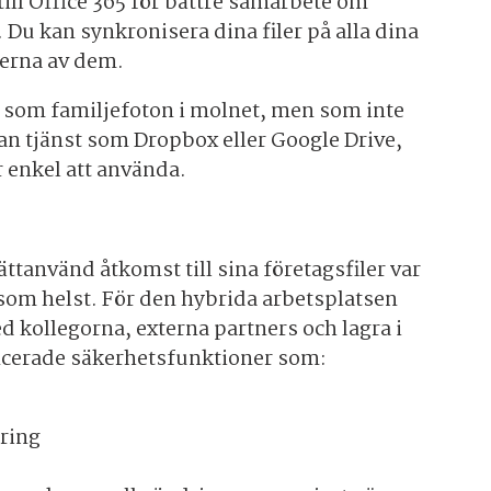
 till Office 365 för bättre samarbete om
Du kan synkronisera dina filer på alla dina
nerna av dem.
er som familjefoton i molnet, men som inte
nan tjänst som Dropbox eller Google Drive,
 enkel att använda.
ättanvänd åtkomst till sina företagsfiler var
 som helst. För den hybrida arbetsplatsen
d kollegorna, externa partners och lagra i
ncerade säkerhetsfunktioner som:
öring