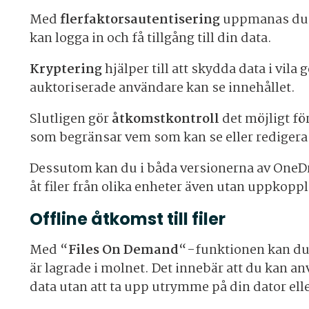
Med
flerfaktorsautentisering
uppmanas du at
kan logga in och få tillgång till din data.
Kryptering
hjälper till att skydda data i vil
auktoriserade användare kan se innehållet.
Slutligen gör
åtkomstkontroll
det möjligt fö
som begränsar vem som kan se eller redigera v
Dessutom kan du i båda versionerna av OneDr
åt filer från olika enheter även utan uppkoppli
Offline åtkomst till filer
Med “
Files On Demand
“-funktionen kan du nu
är lagrade i molnet. Det innebär att du kan a
data utan att ta upp utrymme på din dator ell