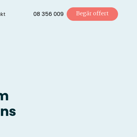
Begär offert
08 356 009
kt
om
ans