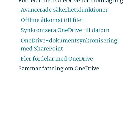
Fördelar med OneDrive för molnlagring
Avancerade säkerhetsfunktioner
Offline åtkomst till filer
Synkronisera OneDrive till datorn
OneDrive-dokumentsynkronisering
med SharePoint
Fler fördelar med OneDrive
Sammanfattning om OneDrive