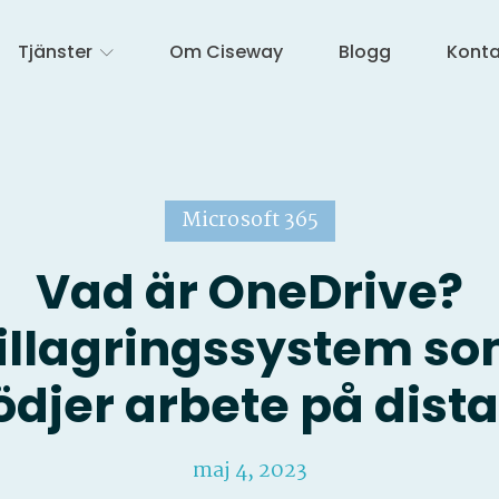
Tjänster
Om Ciseway
Blogg
Konta
Microsoft 365
Vad är OneDrive?
illagringssystem s
ödjer arbete på dist
maj 4, 2023