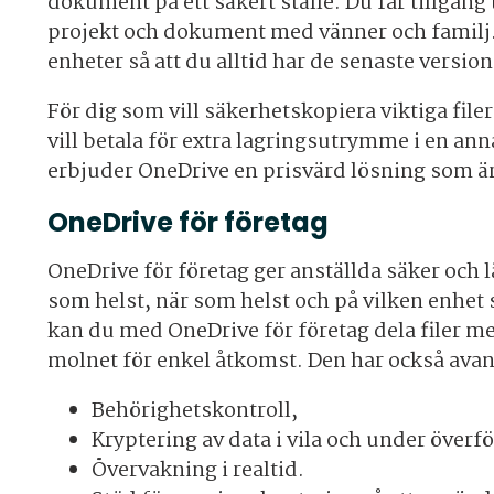
dokument på ett säkert ställe. Du får tillgång
projekt och dokument med vänner och familj. 
enheter så att du alltid har de senaste versio
För dig som vill säkerhetskopiera viktiga fil
vill betala för extra lagringsutrymme i en an
erbjuder OneDrive en prisvärd lösning som är
OneDrive för företag
OneDrive för företag ger anställda säker och l
som helst, när som helst och på vilken enhet
kan du med OneDrive för företag dela filer me
molnet för enkel åtkomst. Den har också ava
Behörighetskontroll,
Kryptering av data i vila och under överf
Övervakning i realtid.