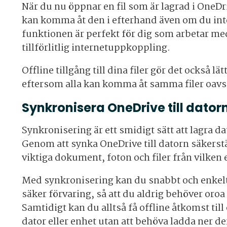
När du nu öppnar en fil som är lagrad i OneDri
kan komma åt den i efterhand även om du int
funktionen är perfekt för dig som arbetar med
tillförlitlig internetuppkoppling.
Offline tillgång till dina filer gör det också lä
eftersom alla kan komma åt samma filer oavse
Synkronisera OneDrive till dator
Synkronisering är ett smidigt sätt att lagra d
Genom att synka OneDrive till datorn säkerställ
viktiga dokument, foton och filer från vilken
Med synkronisering kan du snabbt och enkelt s
säker förvaring, så att du aldrig behöver oroa 
Samtidigt kan du alltså få offline åtkomst til
dator eller enhet utan att behöva ladda ner d