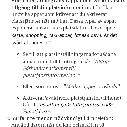
Börja med att begränsa appar och webbplatsers
tillgång till din platsinformation:
Försök att
undvika appar som kräver att du aktiverar
platstjänster när möjligt. Dessa typer av appar
exponerar användares platsdata (till exempel:
k
arta, shopping, taxi-appar, fitness
osv.). Är det
svårt att undvika?
Se till att platsinställningarna för sådana
appar är inställd antingen på
”Aldrig:
:
Förhindrar åtkomst till
platstjänstinformation.”
Eller, som minst:
”Medan appen används”
Aktiverar/avaktivera platstjänster (iPhone):
Gå till
Inställningar
>
Integritetsskydd
>
Platstjänster
.
Surfa inte mer än nödvändigt
i din telefon
:
Använd datorn när du kan och ställ in på