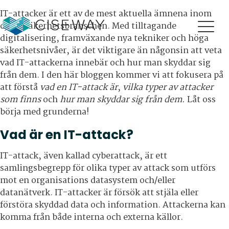
IT-attacker är ett av de mest aktuella ämnena inom
cyber säkerhetsbranschen. Med tilltagande
digitalisering, framväxande nya tekniker och höga
säkerhetsnivåer, är det viktigare än någonsin att veta
vad IT-attackerna innebär och hur man skyddar sig
från dem. I den här bloggen kommer vi att fokusera på
att förstå
vad en IT-attack är
,
vilka typer av attacker
som finns
och
hur man skyddar sig från dem.
Låt oss
börja med grunderna!
Vad är en IT-attack?
IT-attack, även kallad cyberattack, är ett
samlingsbegrepp för olika typer av attack som utförs
mot en organisations datasystem och/eller
datanätverk. IT-attacker är försök att stjäla eller
förstöra skyddad data och information. Attackerna kan
komma från både interna och externa källor.